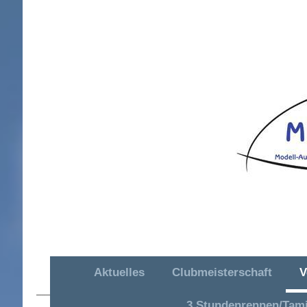
Aktuelles
Clubmeisterschaft
V
MAC OR Hütschenhausen e. V.
3 Stundenrennen/Tam