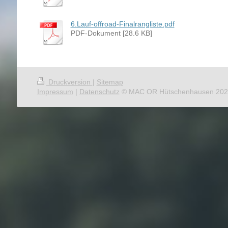
6.Lauf-offroad-Finalrangliste.pdf
PDF-Dokument [28.6 KB]
Druckversion
|
Sitemap
Impressum
|
Datenschutz
© MAC OR Hütschenhausen 202