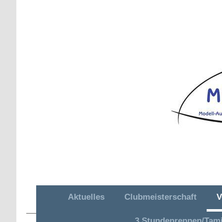
Aktuelles
Clubmeisterschaft
V
MAC OR Hütschenhausen e. V.
3 Stundenrennen/Tam