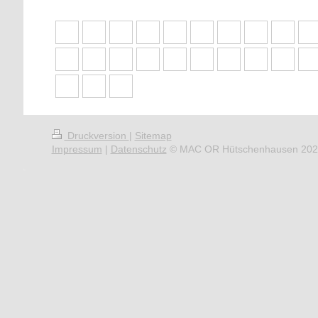
Druckversion
|
Sitemap
Impressum
|
Datenschutz
© MAC OR Hütschenhausen 202