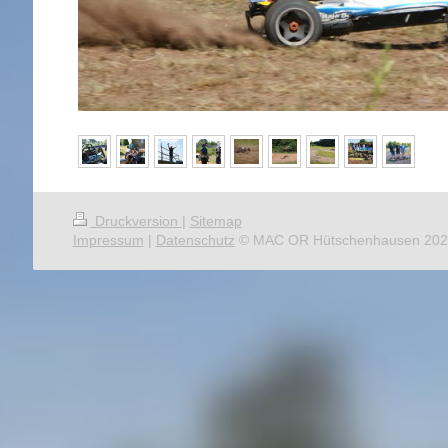
Druckversion
|
Sitemap
Impressum
|
Datenschutz
© MAC OR Hütschenhausen 202