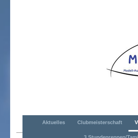
Aktuelles
Clubmeisterschaft
V
MAC OR Hütschenhausen e. V.
3 Stundenrennen/Tam