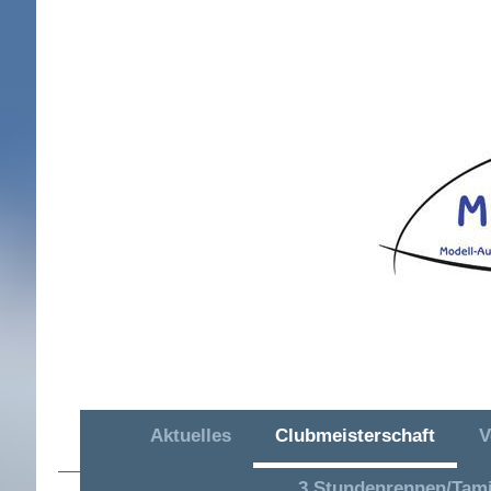
Aktuelles
Clubmeisterschaft
V
MAC OR Hütschenhausen e. V.
3 Stundenrennen/Tam