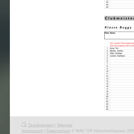
Druckversion
|
Sitemap
Impressum
|
Datenschutz
© MAC OR Hütschenhausen 202