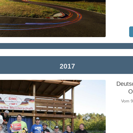
2017
Deuts
O
Vom 9