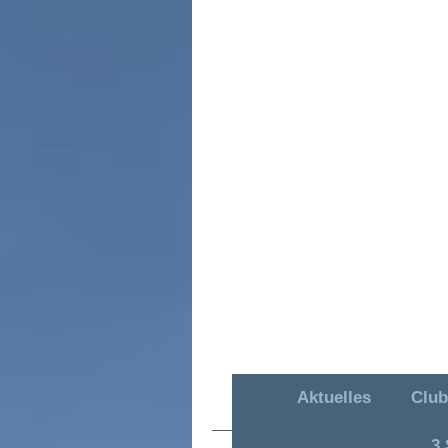
Aktuelles
Club
MAC OR Hütschenhaus
3