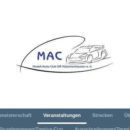
meisterschaft
Veranstaltungen
Strecken
Üb
en e. V.
 Stundenrennen/Tamiya-Cup
Ausschreibungen/Termi