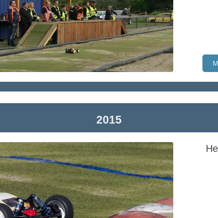
M
2015
He