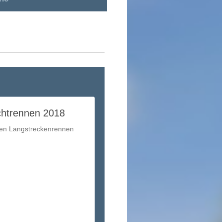
htrennen 2018
en Langstreckenrennen