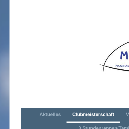
Aktuelles
Clubmeisterschaft
V
MAC OR Hütschenhausen e. V.
3 Stundenrennen/Tam