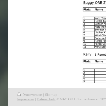
Druckversion
|
Sitemap
Impressum
|
Datenschutz
© MAC OR Hütschenhausen 202