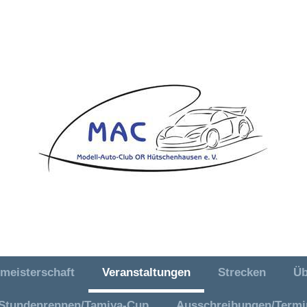
meisterschaft
Veranstaltungen
Strecken
Üb
en e. V.
 Stundenrennen/Tamiya-Cup
Ausschreibungen/Termi