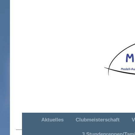
Aktuelles
Clubmeisterschaft
V
MAC OR Hütschenhausen e. V.
3 Stundenrennen/Tam