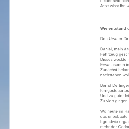
Leider sind nic
Jetzt wisst ihr
Wie entstand 
Den Urvater fü
Daniel, mein äl
Fahrzeug gesc
Dieses weckte 
Erwachsenen in
Zunächst bekam 
nachstehen woll
Bernd Dertinger,
ferngesteuertes
Und zu guter le
Zu viert ginge
Wo heute im Ram
das unbebaute 
Irgendwie erga
mehr der Gedan