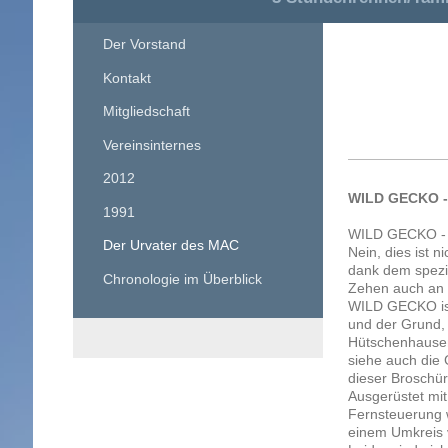
Der Vorstand
Kontakt
Mitgliedschaft
Vereinsinternes
2012
WILD GECKO -
1991
WILD GECKO - 
Der Urvater des MAC
Nein, dies ist n
dank dem spezie
Chronologie im Überblick
Zehen auch an 
WILD GECKO ist
und der Grund
Hütschenhause
siehe auch die 
dieser Broschür
Ausgerüstet mit
Fernsteuerung w
einem Umkreis v