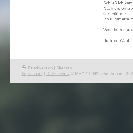
Schließlich kam
Nach ersten Ge
vorbeiführte.
Ich kümmerte m
Was dann daraus
Bertram Wahl
Druckversion
|
Sitemap
Impressum
|
Datenschutz
© MAC OR Hütschenhausen 202